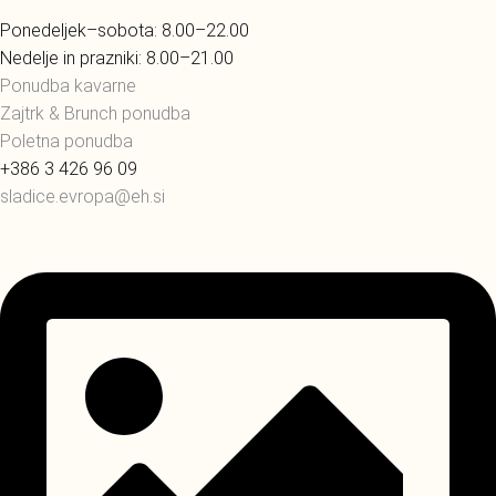
Ponedeljek–sobota: 8.00–22.00
Nedelje in prazniki: 8.00–21.00
Ponudba kavarne
Zajtrk & Brunch ponudba
Poletna ponudba
+386 3 426 96 09
sladice.evropa@eh.si