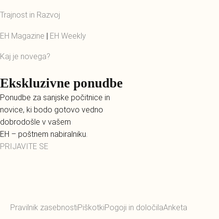
Trajnost in Razvoj
EH Magazine
|
EH Weekly
Kaj je novega?
Ekskluzivne ponudbe
Ponudbe za sanjske počitnice in
novice, ki bodo gotovo vedno
dobrodošle v vašem
EH – poštnem nabiralniku.
PRIJAVITE SE
Pravilnik zasebnosti
Piškotki
Pogoji in določila
Anketa